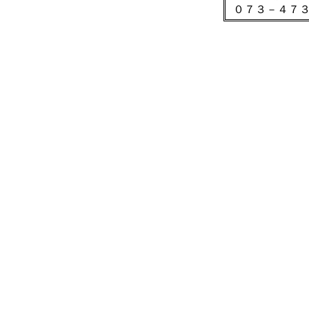
０７３－４７