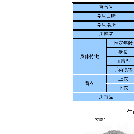
署番号
発見日時
発見場所
所轄署
推定年齢
身長
身体特徴
血液型
手術痕等
上衣
着衣
下衣
所持品
生
髪型１