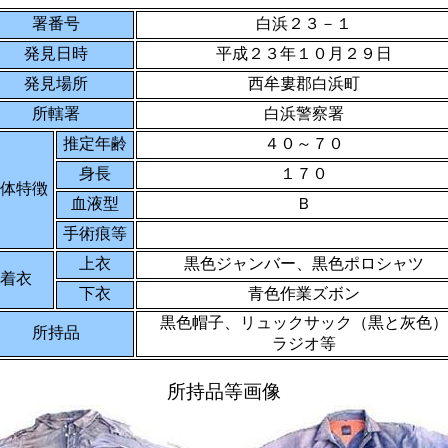
署番号
白浜２３－１
発見日時
平成２３年１０月２９日
発見場所
西牟婁郡白浜町
所轄署
白浜警察署
推定年齢
４０～７０
身長
１７０
体特徴
血液型
Ｂ
手術痕等
上衣
黒色ジャンバー、黒色ポロシャツ
着衣
下衣
青色作業ズボン
黒色帽子、リュックサック（黒と灰色）
所持品
ラジオ等
所持品等画像