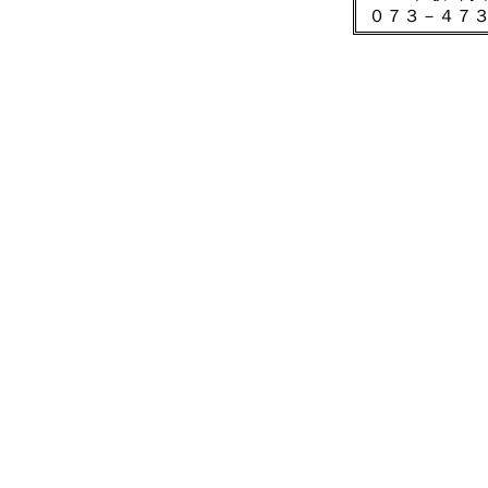
０７３－４７