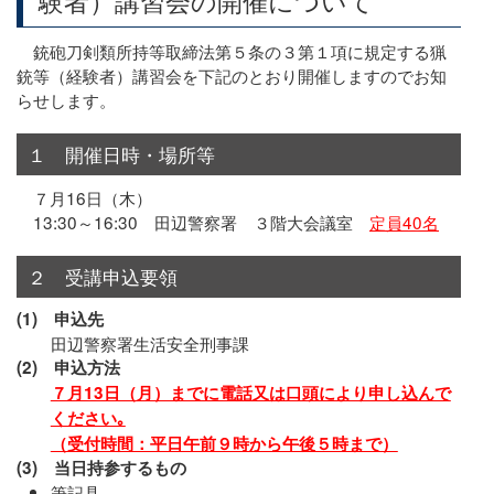
験者）講習会の開催について
銃砲刀剣類所持等取締法第５条の３第１項に規定する猟
銃等（経験者）講習会を下記のとおり開催しますのでお知
らせします。
１ 開催日時・場所等
７月16日（木）
13:30～16:30 田辺警察署 ３階大会議室
定員40名
２ 受講申込要領
(1) 申込先
田辺警察署生活安全刑事課
(2) 申込方法
７月13日（月）までに電話又は口頭により申し込んで
ください｡
（受付時間：平日午前９時から午後５時まで）
(3) 当日持参するもの
筆記具