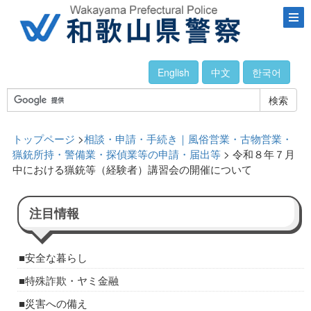
English
中文
한국어
検索
トップページ
>
相談・申請・手続き｜風俗営業・古物営業・
猟銃所持・警備業・探偵業等の申請・届出等
> 令和８年７月
中における猟銃等（経験者）講習会の開催について
注目情報
安全な暮らし
特殊詐欺・ヤミ金融
災害への備え