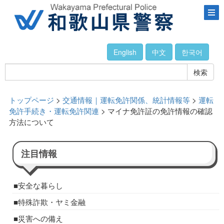
English
中文
한국어
検索
トップページ
>
交通情報｜運転免許関係、統計情報等
>
運転
免許手続き・運転免許関連
> マイナ免許証の免許情報の確認
方法について
注目情報
安全な暮らし
特殊詐欺・ヤミ金融
災害への備え