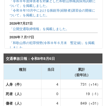
「令和８年度障害者を対象とした和歌山県職員採用試験に
ついて」を掲載しました。
「令和８年10月中における猟銃等(経験者)講習会の開催に
ついて」を掲載しました。
2026年7月27日
「公開交通取締情報」を掲載しました。
2026年７月17日
「和歌山県の犯罪情勢(令和８年６月末 暫定値)」を掲載
しました。
「特殊詐欺被害分析状況(令和８年６月末 暫定値)」を掲
載しました。
交通事故日報：令和8年8月6日
「和歌山県内の交通事故(令和８年６月末)」を掲載しまし
た。
種別
当日
累計
2026年7月14日
（前年比）
「令和８年度和歌山県職員採用Ⅲ種(高等学校卒業程度)の
4
731（+14）
人身（件）
試験案内の公開について」を掲載しました。
2026年7月7日
0
19（-1）
死者（人）
「令和８年９月中における猟銃等(初心者)講習会の受付終
「自転車の交通違反に関する詐欺被害防止(注意喚起)」
4
849（+31）
傷者（人）
了について」