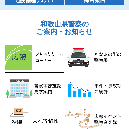
2026年6月23日
「令和８年度第１回警察官Ａ採用第２次試験合格者につい
て」を掲載しました。
和歌山県警察の
落とし物の届出・検索
ご案内・お知らせ
2026年6月22日
「交通事故発生予報令和８年７月～９月期」を掲載しまし
た。
2026年6月17日
警察相談・被害者支援
「公務員合同説明会について」を掲載しました。
「特殊詐欺及びSNS型投資・ロマンス詐欺被害分析状況(令
和７年 確定値)」を掲載しました。
2026年６月15日
「和歌山県の犯罪情勢(令和８年５月末 暫定値)」を掲載
運転免許学科試験の多言語化について
しました。
「特殊詐欺被害分析状況(令和８年５月末 暫定値)」を掲
載しました。
2026年6月12日
「令和８年度第２回和歌山県警察官A、警察官B、サイバー
英語による第二種運転免許の学科試験開始について
犯罪捜査官採用試験について」を掲載しました。