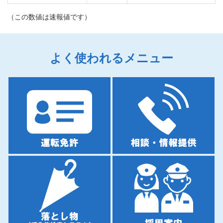
2026年7月8日
（この数値は速報値です）
「令和８年度和歌山県警察会計年度任用職員(広報業務嘱託
職員等)採用試験の実施について」を掲載しました。
「和歌山県警察学校オープンキャンパスの開催について」
を掲載しました。
よく使われるメニュー
「試験コース改修工事に伴う運転免許技
2026年7月7日
能試験再開及び中止継続のお知らせ」
「令和８年９月中における猟銃等(経験者)講習会の開催に
ついて」を掲載しました。
「令和８年７月中における猟銃等(初心者)講習会の受付終
了について」
2026年6月30日
運転免許更新・学科試験の事前予約制について
「和歌山県内の交通事故(令和８年５月末)」を掲載しまし
た。
2026年6月26日
「本日のたそがれコンサートは中止となりました」
「公開交通取締情報」を掲載しました。
「身元不明死者情報」を掲載しました。
運転免許証とマイナンバーカードの一体化の概要について
「令和７年度障害者活躍推進計画の実施状況について」を
掲載しました。