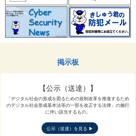
2026年6月8日
「令和８年８月中における猟銃等(経験者)講習会の開催に
ついて」を掲載しました。
ベトナム語による運転免許学科試験の開始について
2026年6月1日
「令和８年度第１回和歌山県警察官A採用第２次試験の日程
変更について」を掲載しました。
掲示板
和歌山西警察署
【公示（送達）】
安全運転相談について
「デジタル社会の形成を図るための規制改革を推進するため
のデジタル社会形成基本法等の一部を改正する法律」の施行
に伴い該当するもの。
対象業務一覧
公示（送達）を見る ▶